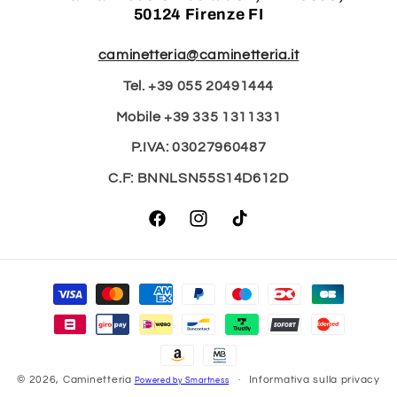
50124 Firenze FI
caminetteria@caminetteria.it
Tel. +39 055 20491444
Mobile +39 335 1311331
P.IVA: 03027960487
C.F: BNNLSN55S14D612D
Facebook
Instagram
TikTok
Metodi
di
pagamento
© 2026,
Caminetteria
Informativa sulla privacy
Powered by Smartness