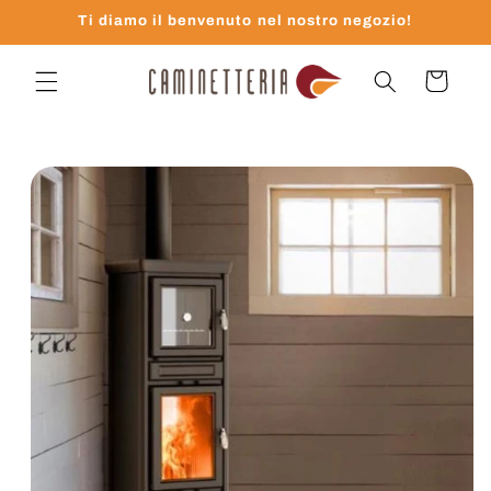
Vai
Ti diamo il benvenuto nel nostro negozio!
direttamente
ai contenuti
Carrello
Passa alle
informazioni
sul prodotto