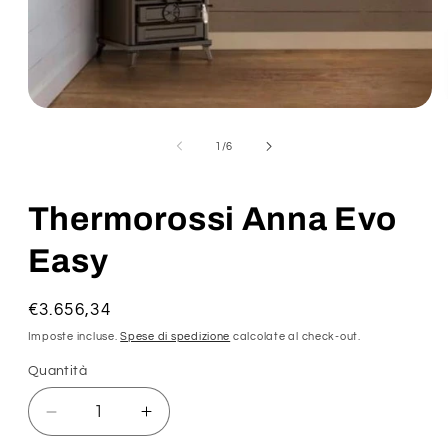
su
1
/
6
Thermorossi Anna Evo
Easy
Prezzo
€3.656,34
di
Imposte incluse.
Spese di spedizione
calcolate al check-out.
listino
Quantità
Diminuisci
Aumenta
quantità
quantità