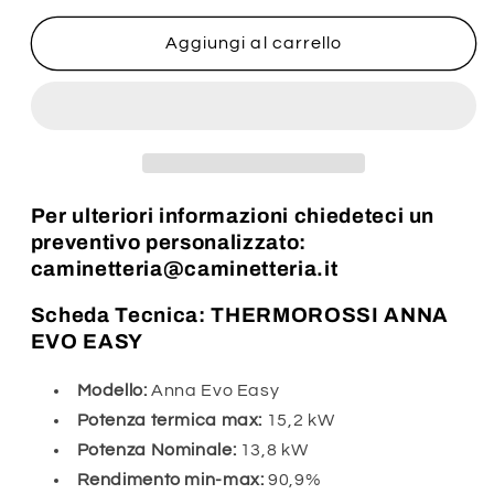
per
per
Thermorossi
Thermorossi
Aggiungi al carrello
Anna
Anna
Evo
Evo
Easy
Easy
Per ulteriori informazioni chiedeteci un
preventivo personalizzato:
caminetteria@caminetteria.it
Scheda Tecnica: THERMOROSSI ANNA
EVO EASY
Modello:
Anna Evo Easy
Potenza termica max:
15,2 kW
Potenza Nominale:
13,8 kW
Rendimento min-max:
90,9%