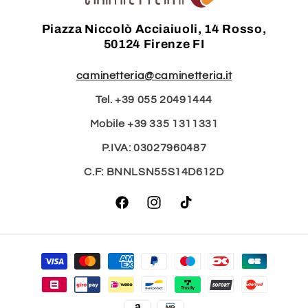
Piazza Niccolò Acciaiuoli, 14 Rosso,
50124 Firenze FI
caminetteria@caminetteria.it
Tel. +39 055 20491444
Mobile +39 335 1311331
P.IVA: 03027960487
C.F: BNNLSN55S14D612D
Facebook
Instagram
TikTok
Metodi
di
pagamento