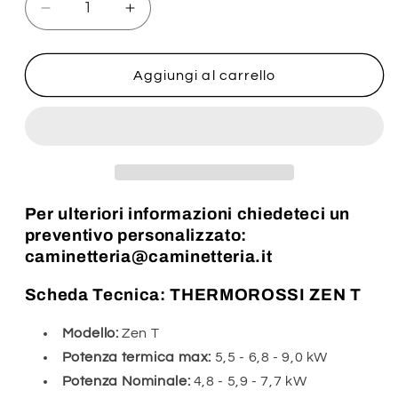
Diminuisci
Aumenta
quantità
quantità
per
per
Thermorossi
Thermorossi
Aggiungi al carrello
Zen
Zen
T
T
Per ulteriori informazioni chiedeteci un
preventivo personalizzato:
caminetteria@caminetteria.it
Scheda Tecnica: THERMOROSSI ZEN T
Modello:
Zen T
Potenza termica max:
5,5 - 6,8 - 9,0 kW
Potenza Nominale:
4,8 - 5,9 - 7,7 kW