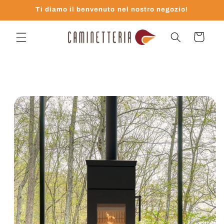
Vai
Ti diamo il benvenuto nel nostro negozio!
direttamente
ai contenuti
Carrello
Passa alle
informazioni
sul prodotto