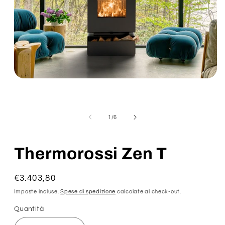
su
1
/
6
Thermorossi Zen T
Prezzo
€3.403,80
di
Imposte incluse.
Spese di spedizione
calcolate al check-out.
listino
Quantità